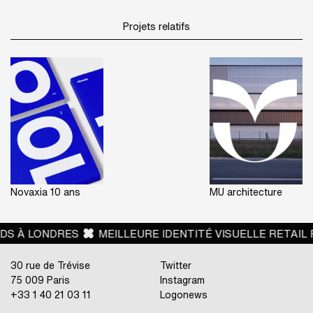
timing serré. »
Projets relatifs
Mathilde Krieger
, Directeur
Général Novaxia Investissement –
le 14 avril
Novaxia 10 ans
MU architecture
S
MEILLEURE IDENTITÉ VISUELLE RETAIL POUR JB MART
30 rue de Trévise
Twitter
75 009 Paris
Instagram
+33 1 40 21 03 11
Logonews